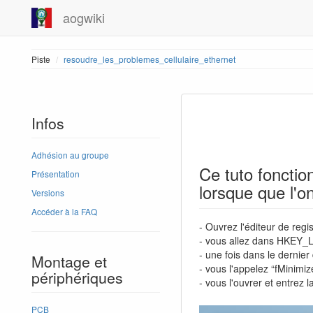
aogwiki
Piste
resoudre_les_problemes_cellulaire_ethernet
Infos
Adhésion au groupe
Ce tuto fonctio
Présentation
lorsque que l'o
Versions
Accéder à la FAQ
- Ouvrez l'éditeur de reg
- vous allez dans HKEY
- une fois dans le dernier
Montage et
- vous l'appelez “fMinimi
périphériques
- vous l'ouvrer et entrez l
PCB