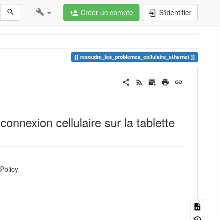
Créer un compte
S'identifier
resoudre_les_problemes_cellulaire_ethernet
onnexion cellulaire sur la tablette
Policy