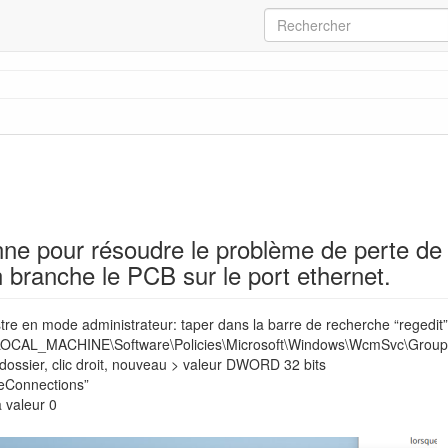
nne pour résoudre le problème de perte de c
n branche le PCB sur le port ethernet.
istre en mode administrateur: taper dans la barre de recherche “regedit”
_LOCAL_MACHINE\Software\Policies\Microsoft\Windows\WcmSvc\Group
 dossier, clic droit, nouveau > valeur DWORD 32 bits
zeConnections”
a valeur 0